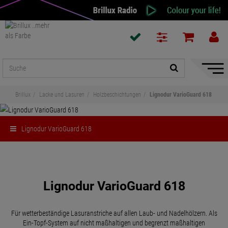
Naviga
ein-/a
Brillux
Lacke und Lasuren
Holzbeschichtungen
Lignodur VarioGuard 618
Lignodur VarioGuard 618
Teilen
Lignodur VarioGuard 618
Für wetterbeständige Lasuranstriche auf allen Laub- und Nadelhölzern. Als
Ein-Topf-System auf nicht maßhaltigen und begrenzt maßhaltigen