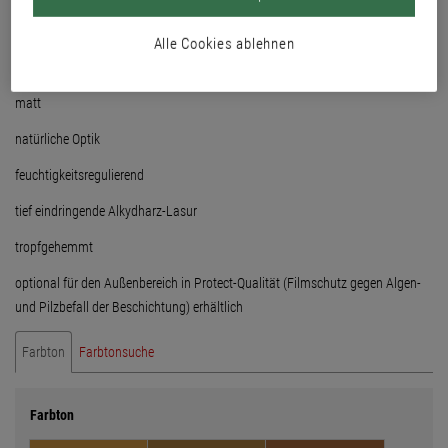
aromatenfrei
Alle Cookies ablehnen
für außen und innen
matt
natürliche Optik
feuchtigkeitsregulierend
tief eindringende Alkydharz-Lasur
tropfgehemmt
optional für den Außenbereich in Protect-Qualität (Filmschutz gegen Algen-
und Pilzbefall der Beschichtung) erhältlich
Farbton
Farbtonsuche
Farbton