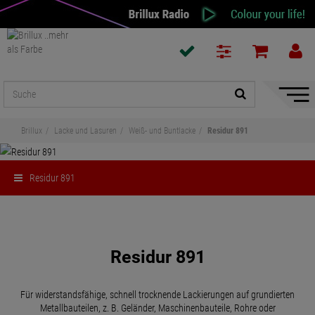
Naviga
ein-/a
Brillux
Lacke und Lasuren
Weiß- und Buntlacke
Residur 891
Residur 891
Teilen
Residur 891
Für widerstandsfähige, schnell trocknende Lackierungen auf grundierten
Metallbauteilen, z. B. Geländer, Maschinenbauteile, Rohre oder