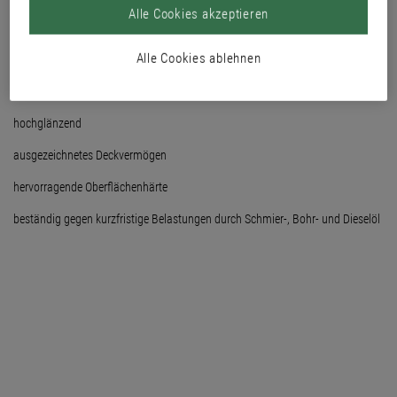
Alle Cookies akzeptieren
aromatenfrei
Alle Cookies ablehnen
auf Alkydharz-Basis
für außen und innen
hochglänzend
ausgezeichnetes Deckvermögen
hervorragende Oberflächenhärte
beständig gegen kurzfristige Belastungen durch Schmier-, Bohr- und Dieselöl