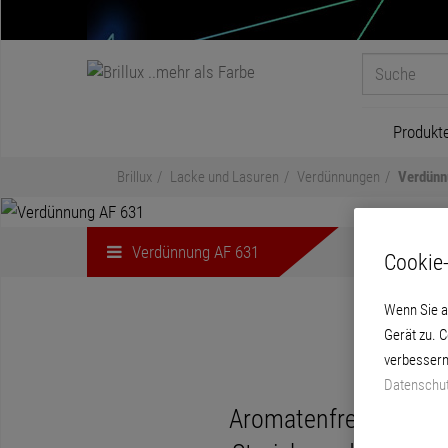
Produkt
Brillux
Lacke und Lasuren
Verdünnungen
Verdünn
Verdünnung AF 631
Cookie-
Wenn Sie a
Gerät zu. 
verbessern
Datenschut
Aromatenfreies, geru