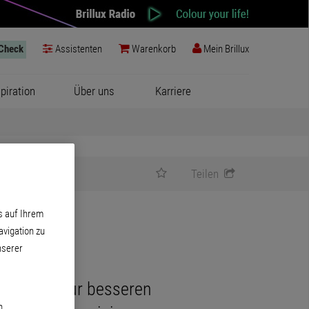
-Check
Assistenten
Warenkorb
Mein Brillux
spiration
Über uns
Karriere
Teilen
s auf Ihrem
vigation zu
nserer
ulierung zur besseren
n