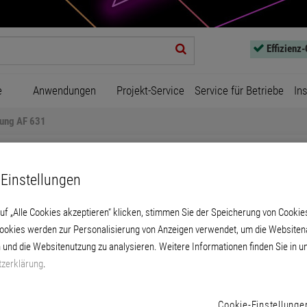
Effizienz
e
Anwendungen
Projekt-Service
Service für Betriebe
In
ung AF 631
Einstellungen
uf „Alle Cookies akzeptieren“ klicken, stimmen Sie der Speicherung von Cookie
Cookies werden zur Personalisierung von Anzeigen verwendet, um die Websitena
Verdünnung AF 631
 und die Websitenutzung zu analysieren. Weitere Informationen finden Sie in u
zerklärung
.
chsmildes Lösemittel für die Konsistenz-Reg
Cookie-Einstellunge