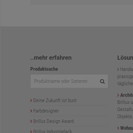
..mehr erfahren
Lösun
Produktsuche
Handwer
praxisge
tägliche
Archit
Deine Zukunft ist bunt
Brillux 
Gestalt
Farbdesigner
Objekte
Brillux Design Award
Wohnu
Brillux Industrielack