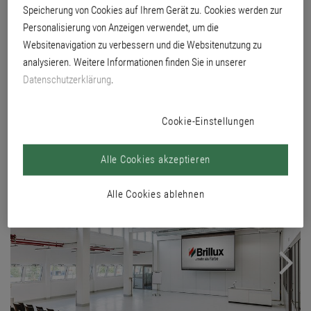
Wohnen untergebracht, das über die bunt verglaste Brücke mit dem
Speicherung von Cookies auf Ihrem Gerät zu. Cookies werden zur
Haupthaus auf dem Brillux Werksgelände verbunden ist.
Personalisierung von Anzeigen verwendet, um die
Es ist ein Ort der Begegnung und des Miteinanders, an dem die Teilnehmer die
Websitenavigation zu verbessern und die Websitenutzung zu
Erkenntnisse des Tages noch einmal Revue passieren lassen können und sich
analysieren. Weitere Informationen finden Sie in unserer
auch hierarchieübergreifend kennenlernen.
Datenschutzerklärung
.
Denn meistens sind es ja die Gespräche außerhalb des Seminarraums, die
Sympathien sichtbar werden lassen und gegenseitiges Vertrauen schaffen
zwischen Meister und Azubi, zwischen Brillux Beratern und Planern.
Cookie-Einstellungen
Alle Cookies akzeptieren
Alle Cookies ablehnen
Next