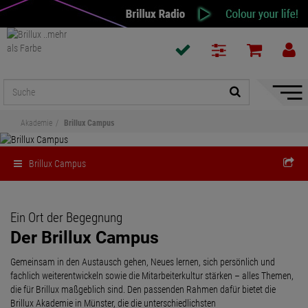
Naviga
ein-/a
Akademie
Brillux Campus
Brillux Campus
Ein Ort der Begegnung
Der Brillux Campus
Gemeinsam in den Austausch gehen, Neues lernen, sich persönlich und
fachlich weiterentwickeln sowie die Mitarbeiterkultur stärken – alles Themen,
die für Brillux maßgeblich sind. Den passenden Rahmen dafür bietet die
Brillux Akademie in Münster, die die unterschiedlichsten