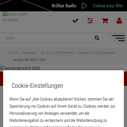
Naviga
ein-/a
Brillux
Werkzeuge
Spritz- und Fördertechnik
Niederdruck-Spritzsysteme
Service-Set XVLP 3333
Service-Set XVLP 3333
Cookie-Einstellungen
Teilen
Wenn Sie auf „Alle Cookies akzeptieren“ klicken, stimmen Sie der
Speicherung von Cookies auf Ihrem Gerät zu. Cookies werden zur
Service-Set XVLP 3333
Personalisierung von Anzeigen verwendet, um die
Websitenavigation zu verbessern und die Websitenutzung zu
Service-Set für die FrontEnds des Wagner Niederdruck-Spritzsystems