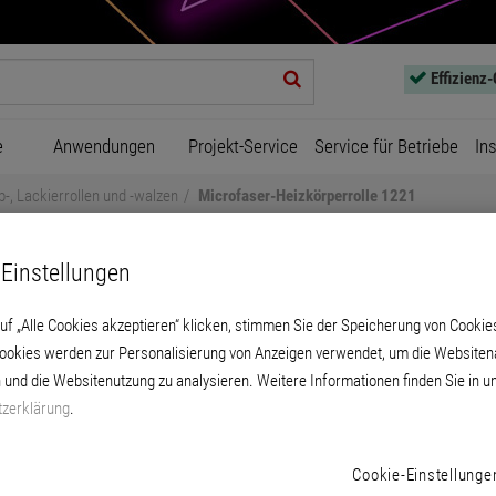
Effizienz
e
Anwendungen
Projekt-Service
Service für Betriebe
In
b-, Lackierrollen und -walzen
Microfaser-Heizkörperrolle 1221
Einstellungen
uf „Alle Cookies akzeptieren“ klicken, stimmen Sie der Speicherung von Cookie
Cookies werden zur Personalisierung von Anzeigen verwendet, um die Websitena
 und die Websitenutzung zu analysieren. Weitere Informationen finden Sie in u
crofaser-Heizkörperrolle 1
zerklärung
.
 aus 100 % Polyester-Endlosfasern, besonde
Cookie-Einstellunge