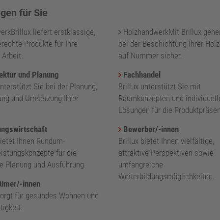
gen für Sie
kBrillux liefert erstklassige,
HolzhandwerkMit Brillux gehe
rechte Produkte für Ihre
bei der Beschichtung Ihrer Holz
 Arbeit.
auf Nummer sicher.
ektur und Planung
Fachhandel
unterstützt Sie bei der Planung,
Brillux unterstützt Sie mit
ung und Umsetzung Ihrer
Raumkonzepten und individuell
.
Lösungen für die Produktpräsen
ngswirtschaft
Bewerber/-innen
bietet Ihnen Rundum-
Brillux bietet Ihnen vielfältige,
eistungskonzepte für die
attraktive Perspektiven sowie
nte Planung und Ausführung.
umfangreiche
Weiterbildungsmöglichkeiten.
ümer/-innen
 sorgt für gesundes Wohnen und
igkeit.