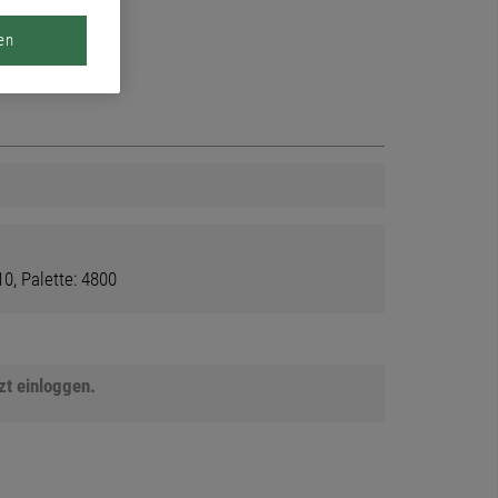
en
0, Palette: 4800
tzt einloggen.