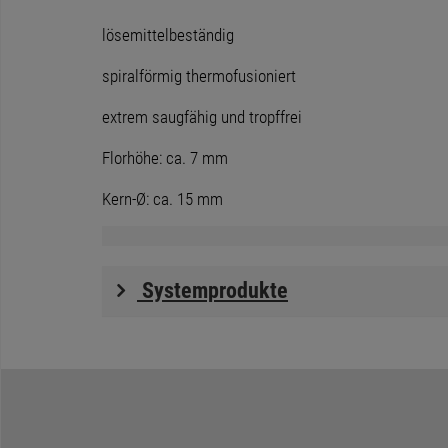
lösemittelbeständig
spiralförmig thermofusioniert
extrem saugfähig und tropffrei
Florhöhe: ca. 7 mm
Kern-Ø: ca. 15 mm
Systemprodukte