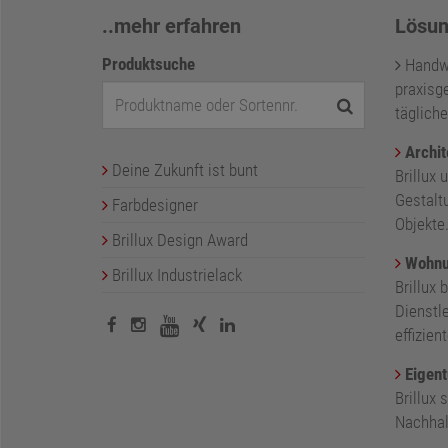
..mehr erfahren
Lösun
Produktsuche
Handwer
praxisge
tägliche
Archit
Deine Zukunft ist bunt
Brillux 
Gestalt
Farbdesigner
Objekte
Brillux Design Award
Wohnu
Brillux Industrielack
Brillux 
Dienstl
effizie
Eigent
Brillux
Nachhalt