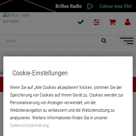
Naviga
ein-/a
Brillux
Werkzeuge
Walzen, Roller und Zubehör
Farbwalzen
Standard-Farbroller-Set 1421
Cookie-Einstellungen
Standard-Farbroller-Set 1421
Wenn Sie auf „Alle Cookies akzeptieren“ klicken, stimmen Sie der
Speicherung von Cookies auf Ihrem Gerät zu. Cookies werden zur
Teilen
Personalisierung von Anzeigen verwendet, um die
Websitenavigation zu verbessern und die Websitenutzung zu
Standard-Farbroller-Set 1421
analysieren. Weitere Informationen finden Sie in unserer
Datenschutzerklärung
.