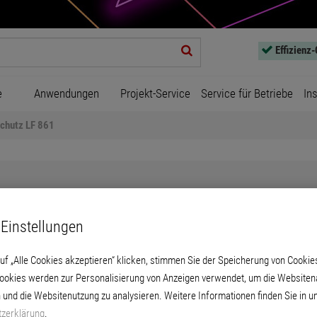
Effizienz
e
Anwendungen
Projekt-Service
Service für Betriebe
In
chutz LF 861
Einstellungen
Betonschutz LF 861
uf „Alle Cookies akzeptieren“ klicken, stimmen Sie der Speicherung von Cookie
Cookies werden zur Personalisierung von Anzeigen verwendet, um die Websitena
Schutzbeschichtung auf Reinacrylat-Dispers
 und die Websitenutzung zu analysieren. Weitere Informationen finden Sie in u
zerklärung
.