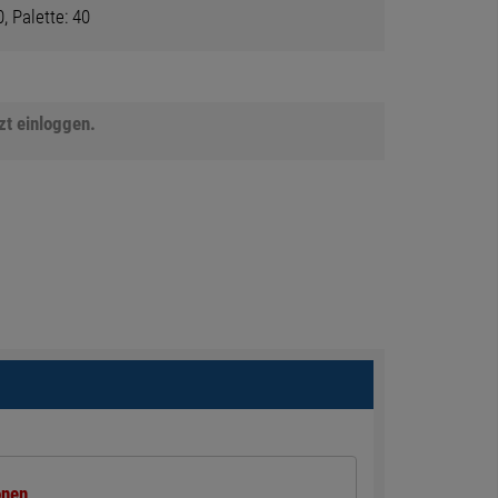
, Palette: 40
tzt einloggen.
onen