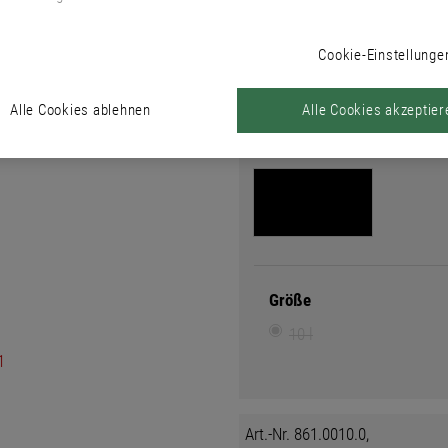
Cookie-Einstellunge
Farbton
Farbtonsuche
Alle Cookies ablehnen
Alle Cookies akzeptier
Farbton
Größe
10 l
Art.-Nr. 861.0010.0,