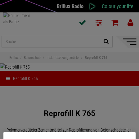
Naviga
ein-/a
Brillux
Betonschutz
Instandsetzungsmörtel
Reprofill K 765
Reprofill K 765
Teilen
Reprofill K 765
Polymervergüteter Zementmörtel zur Reprofilierung von Betonschadstellen.