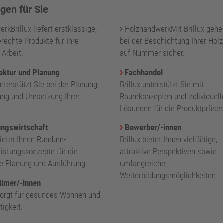
gen für Sie
kBrillux liefert erstklassige,
HolzhandwerkMit Brillux gehe
rechte Produkte für Ihre
bei der Beschichtung Ihrer Holz
 Arbeit.
auf Nummer sicher.
ektur und Planung
Fachhandel
unterstützt Sie bei der Planung,
Brillux unterstützt Sie mit
ung und Umsetzung Ihrer
Raumkonzepten und individuell
.
Lösungen für die Produktpräsen
ngswirtschaft
Bewerber/-innen
bietet Ihnen Rundum-
Brillux bietet Ihnen vielfältige,
eistungskonzepte für die
attraktive Perspektiven sowie
nte Planung und Ausführung.
umfangreiche
Weiterbildungsmöglichkeiten.
ümer/-innen
 sorgt für gesundes Wohnen und
igkeit.