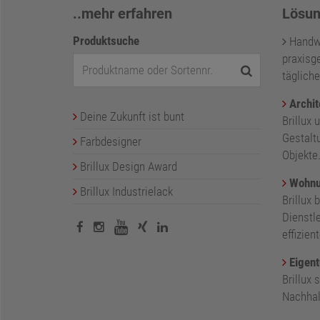
..mehr erfahren
Lösun
Produktsuche
Handwer
praxisge
tägliche
Archit
Deine Zukunft ist bunt
Brillux 
Gestalt
Farbdesigner
Objekte
Brillux Design Award
Wohnu
Brillux Industrielack
Brillux 
Dienstl
effizie
Eigent
Brillux
Nachhalt