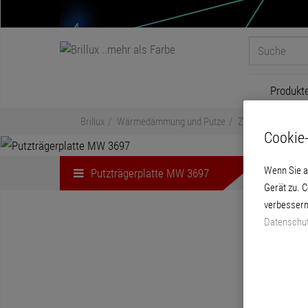
Produkt
Brillux
Wärmedämmung und Putze
Zubehör
Putzt
Cookie-
Wenn Sie a
Putzträgerplatte MW 3697
Gerät zu. 
verbessern
Datenschut