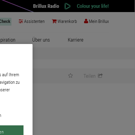
-Check
Assistenten
Warenkorb
Mein Brillux
spiration
Über uns
Karriere
s auf Ihrem
Teilen
vigation zu
nserer
n
en