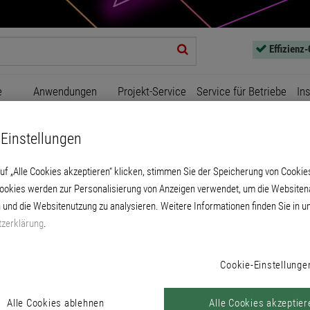
Effizienz
e
Anwendungen
Projekt-Service
Service für Betriebe
In
rägerplatte MW 3697
Einstellungen
uf „Alle Cookies akzeptieren“ klicken, stimmen Sie der Speicherung von Cookie
Cookies werden zur Personalisierung von Anzeigen verwendet, um die Websitena
 und die Websitenutzung zu analysieren. Weitere Informationen finden Sie in u
zerklärung
.
Putzträgerplatte MW 3697
Cookie-Einstellunge
Alle Cookies ablehnen
Alle Cookies akzeptier