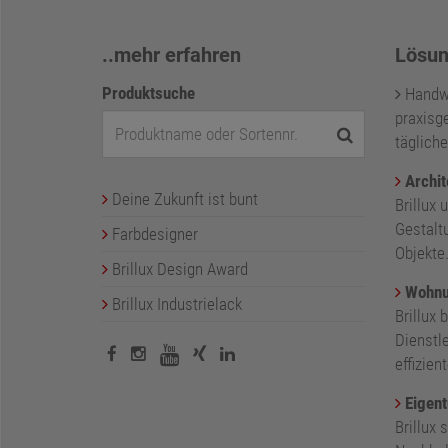
..mehr erfahren
Lösun
Produktsuche
Handwer
praxisge
tägliche
Archit
Deine Zukunft ist bunt
Brillux 
Gestalt
Farbdesigner
Objekte
Brillux Design Award
Wohnu
Brillux Industrielack
Brillux 
Dienstl
effizie
Eigent
Brillux