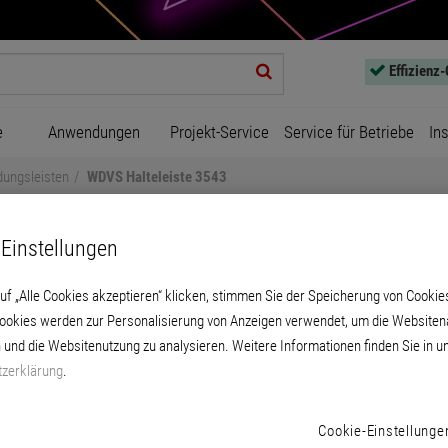
Effizienz
e
Anwendungen
Projekt-Service
Service für Betriebe
In
dungsleisten
WDVS Halteleiste 3543
Einstellungen
uf „Alle Cookies akzeptieren“ klicken, stimmen Sie der Speicherung von Cookie
Cookies werden zur Personalisierung von Anzeigen verwendet, um die Websitena
 und die Websitenutzung zu analysieren. Weitere Informationen finden Sie in u
WDVS Halteleiste 3543
zerklärung
.
 Befestigung der WDVS Hartschaum-Dämmpla
Cookie-Einstellunge