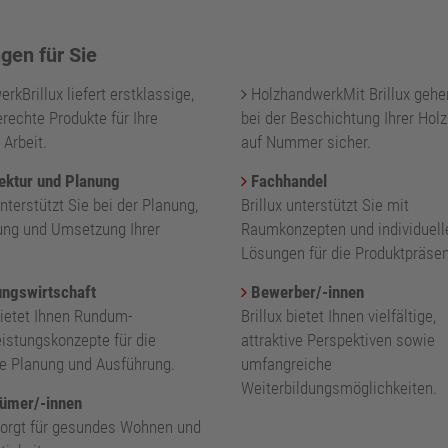
gen für Sie
kBrillux liefert erstklassige,
HolzhandwerkMit Brillux gehe
rechte Produkte für Ihre
bei der Beschichtung Ihrer Holz
 Arbeit.
auf Nummer sicher.
ektur und Planung
Fachhandel
unterstützt Sie bei der Planung,
Brillux unterstützt Sie mit
ung und Umsetzung Ihrer
Raumkonzepten und individuell
.
Lösungen für die Produktpräsen
ngswirtschaft
Bewerber/-innen
bietet Ihnen Rundum-
Brillux bietet Ihnen vielfältige,
eistungskonzepte für die
attraktive Perspektiven sowie
nte Planung und Ausführung.
umfangreiche
Weiterbildungsmöglichkeiten.
ümer/-innen
 sorgt für gesundes Wohnen und