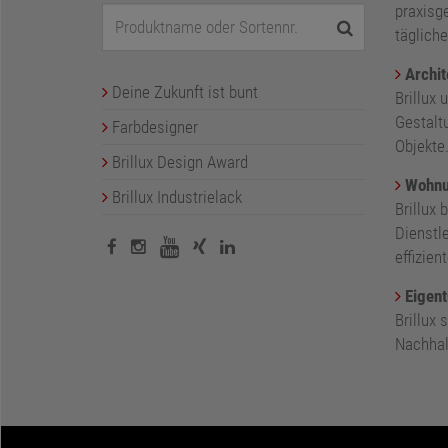
praxisge
tägliche
Archit
Deine Zukunft ist bunt
Brillux 
Gestalt
Farbdesigner
Objekte
Brillux Design Award
Wohnu
Brillux Industrielack
Brillux 
Dienstl
effizie
Eigent
Brillux
Nachhalt