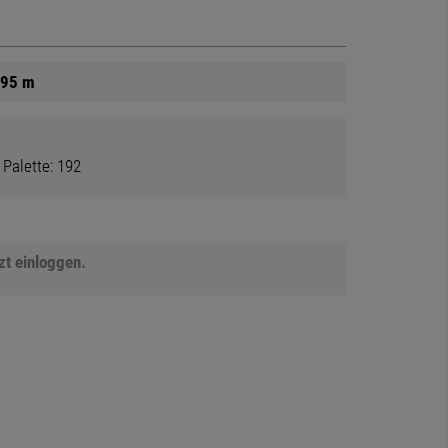
595 m
 Palette: 192
tzt einloggen.