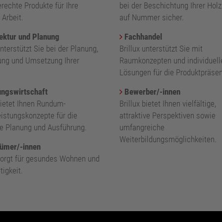
rechte Produkte für Ihre
bei der Beschichtung Ihrer Holz
 Arbeit.
auf Nummer sicher.
ektur und Planung
Fachhandel
unterstützt Sie bei der Planung,
Brillux unterstützt Sie mit
ung und Umsetzung Ihrer
Raumkonzepten und individuell
.
Lösungen für die Produktpräsen
ngswirtschaft
Bewerber/-innen
bietet Ihnen Rundum-
Brillux bietet Ihnen vielfältige,
eistungskonzepte für die
attraktive Perspektiven sowie
nte Planung und Ausführung.
umfangreiche
Weiterbildungsmöglichkeiten.
ümer/-innen
 sorgt für gesundes Wohnen und
igkeit.