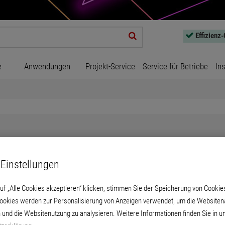
Effizienz
e
Anwendungen
Projekt-Service
Service für Betriebe
In
Einstellungen
KlimAir Keil 1866
uf „Alle Cookies akzeptieren“ klicken, stimmen Sie der Speicherung von Cookie
Cookies werden zur Personalisierung von Anzeigen verwendet, um die Websitena
irkt der Bildung von Schimmelspilzsporen e
 und die Websitenutzung zu analysieren. Weitere Informationen finden Sie in u