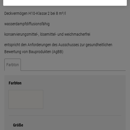
Nassabriebbeständigkeit R-Klasse 2
Deckvermögen H10-Klasse 2 bei 8 m²/l
wasserdampfdiffusionsfähig
konservierungsmittel-, lösemittel- und weichmacherfrei
entspricht den Anforderungen des Ausschusses zur gesundheitlichen
Bewertung von Bauprodukten (AgBB)
Farbton
Farbton
Größe