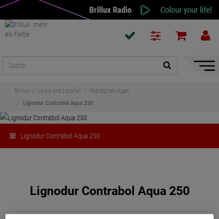
Naviga
ein-/a
Brillux
Lacke und Lasuren
Imprägnierungen
Lignodur Contrabol Aqua 250
Lignodur Contrabol Aqua 250
Teilen
Lignodur Contrabol Aqua 250
Gebrauchsfertiges, farbloses Holzschutzmittel zum vorbeugenden Schutz