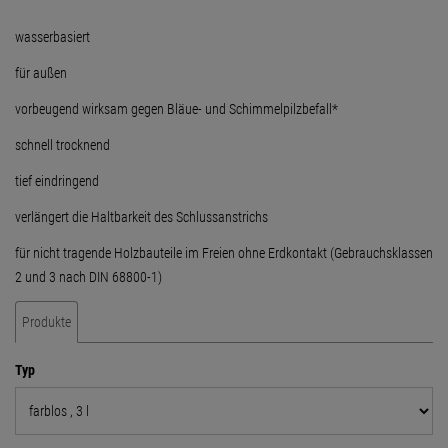
wasserbasiert
für außen
vorbeugend wirksam gegen Bläue- und Schimmelpilzbefall*
schnell trocknend
tief eindringend
verlängert die Haltbarkeit des Schlussanstrichs
für nicht tragende Holzbauteile im Freien ohne Erdkontakt (Gebrauchsklassen
2 und 3 nach DIN 68800-1)
Produkte
Typ