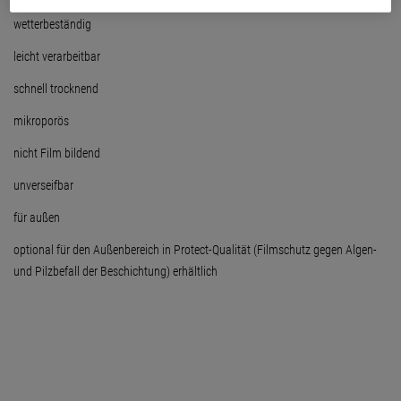
wetterbeständig
leicht verarbeitbar
schnell trocknend
mikroporös
nicht Film bildend
unverseifbar
für außen
optional für den Außenbereich in Protect-Qualität (Filmschutz gegen Algen-
und Pilzbefall der Beschichtung) erhältlich