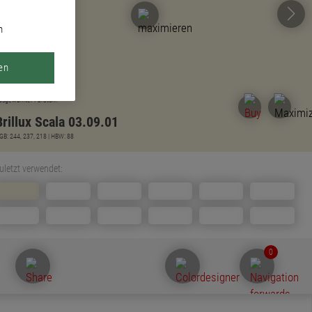
n
en
usgewählter Farbton:
Brillux Scala 03.09.01
GB: 244, 237, 218 | HBW: 88
uletzt verwendet:
0
inweis zur Farbtondarstellung