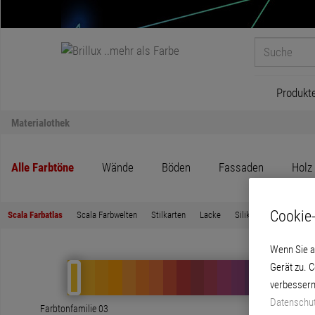
Produkt
Materialothek
Alle Farbtöne
Wände
Böden
Fassaden
Holz
Cookie-
Scala Farbatlas
Scala Farbwelten
Stilkarten
Lacke
Silikat- und Siliconfar
Wenn Sie a
Gerät zu. 
verbessern
Datenschut
Farbtonfamilie 03