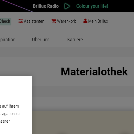
-Check
Assistenten
Warenkorb
Mein Brillux
spiration
Über uns
Karriere
Materialothek
s auf Ihrem
vigation zu
nserer