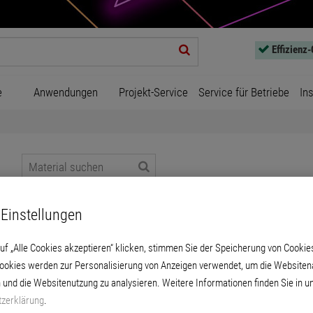
Effizienz
e
Anwendungen
Projekt-Service
Service für Betriebe
In
Einstellungen
ben
RAL Classic
uf „Alle Cookies akzeptieren“ klicken, stimmen Sie der Speicherung von Cookie
Cookies werden zur Personalisierung von Anzeigen verwendet, um die Websitena
 und die Websitenutzung zu analysieren. Weitere Informationen finden Sie in u
zerklärung
.