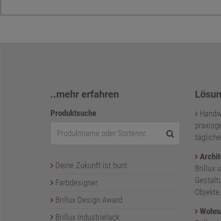
..mehr erfahren
Lösun
Produktsuche
Handwer
praxisge
tägliche
Archit
Deine Zukunft ist bunt
Brillux 
Gestalt
Farbdesigner
Objekte
Brillux Design Award
Wohnu
Brillux Industrielack