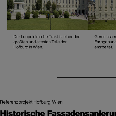
Der Leopoldinische Trakt ist einer der
Gemeinsam 
größten und ältesten Teile der
Farbgebung 
Hofburg in Wien.
erarbeitet.
Referenzprojekt Hofburg, Wien
Historische Fassadensanieru