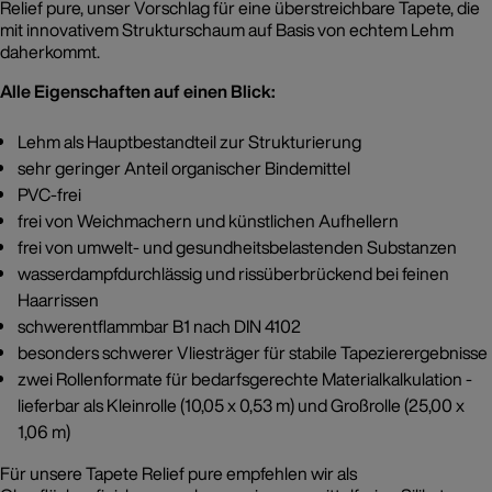
Relief pure, unser Vorschlag für eine überstreichbare Tapete, die
mit innovativem Strukturschaum auf Basis von echtem Lehm
daherkommt.
Alle Eigenschaften auf einen Blick:
Lehm als Hauptbestandteil zur Strukturierung
sehr geringer Anteil organischer Bindemittel
PVC-frei
frei von Weichmachern und künstlichen Aufhellern
frei von umwelt- und gesundheitsbelastenden Substanzen
wasserdampfdurchlässig und rissüberbrückend bei feinen
Haarrissen
schwerentflammbar B1 nach DIN 4102
besonders schwerer Vliesträger für stabile Tapezierergebnisse
zwei Rollenformate für bedarfsgerechte Materialkalkulation -
lieferbar als Kleinrolle (10,05 x 0,53 m) und Großrolle (25,00 x
1,06 m)
Für unsere Tapete Relief pure empfehlen wir als