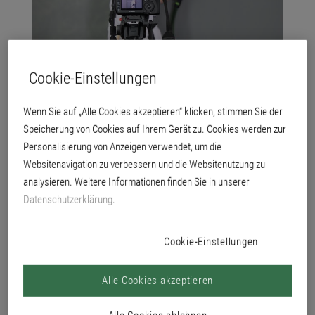
Cookie-Einstellungen
29.11.2016
Brillux Creativ: fünf neue
Wenn Sie auf „Alle Cookies akzeptieren“ klicken, stimmen Sie der
Anleitungsvideos
Speicherung von Cookies auf Ihrem Gerät zu. Cookies werden zur
Personalisierung von Anzeigen verwendet, um die
Erfahren Sie, wie Kreativtechniken der Mineralischen und
Metallischen Wandgestaltungen perfekt gelingen.
Websitenavigation zu verbessern und die Websitenutzung zu
analysieren. Weitere Informationen finden Sie in unserer
Weiterlesen
Datenschutzerklärung
.
Cookie-Einstellungen
Alle Cookies akzeptieren