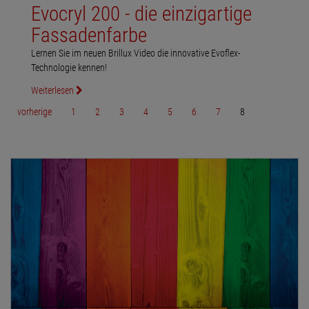
Evocryl 200 - die einzigartige
Fassadenfarbe
Lernen Sie im neuen Brillux Video die innovative Evoflex-
Technologie kennen!
Weiterlesen
vorherige
1
2
3
4
5
6
7
8