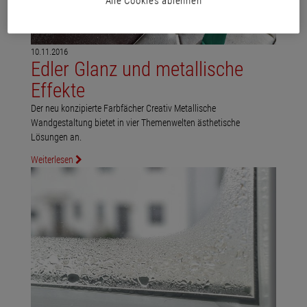
Alle Cookies ablehnen
10.11.2016
Edler Glanz und metallische
Effekte
Der neu konzipierte Farbfächer Creativ Metallische
Wandgestaltung bietet in vier Themenwelten ästhetische
Lösungen an.
Weiterlesen