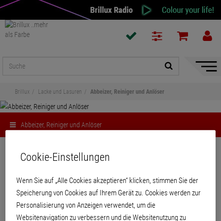
Naviga
ein-/a
Brillux
Lacke und Lasuren
Abbeizer, Reiniger und Anlöser
Abbeizer, Reiniger und Anlöser
Teilen
Cookie-Einstellungen
Abbeizer, Reiniger und Anlöser
Wenn Sie auf „Alle Cookies akzeptieren“ klicken, stimmen Sie der
Speicherung von Cookies auf Ihrem Gerät zu. Cookies werden zur
Personalisierung von Anzeigen verwendet, um die
Websitenavigation zu verbessern und die Websitenutzung zu