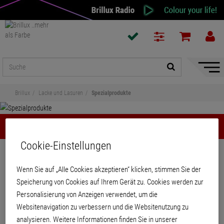
Naviga
ein-/a
Brillux
Lacke und Lasuren
Spezialprodukte
Spezialprodukte
Cookie-Einstellungen
Teilen
Wenn Sie auf „Alle Cookies akzeptieren“ klicken, stimmen Sie der
Spezialprodukte
Speicherung von Cookies auf Ihrem Gerät zu. Cookies werden zur
Personalisierung von Anzeigen verwendet, um die
Websitenavigation zu verbessern und die Websitenutzung zu
analysieren. Weitere Informationen finden Sie in unserer