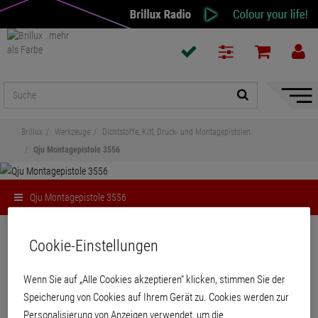
Naviga
ein-/a
Brillux
Werkzeuge
Dichtstoffe, Kitt, Druck- und Montagepistolen
Qju Montagepistole 3556
Qju Montagepistole 3556
Teilen
Cookie-Einstellungen
Qju Montagepistole 3556
Wenn Sie auf „Alle Cookies akzeptieren“ klicken, stimmen Sie der
Speicherung von Cookies auf Ihrem Gerät zu. Cookies werden zur
Personalisierung von Anzeigen verwendet, um die
Robuste, wartungsfreie Montagepistole für dosiertes, mengenregulierbares