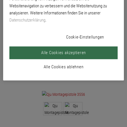
Schäumen mit Qju Klebeschaum 3700 oder PUR-Füllschaum 3555. Zum
Websitenavigation zu verbessern und die Websitenutzung zu
Kleben, Füllen, Dichten, Isolieren und Montieren.
analysieren. Weitere Informationen finden Sie in unserer
Datenschutzerklärung
.
Cookie-Einstellungen
Alle Cookies akzeptieren
Alle Cookies ablehnen