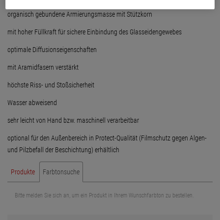
organisch gebundene Armierungsmasse mit Stützkorn
mit hoher Füllkraft für sichere Einbindung des Glasseidengewebes
optimale Diffusionseigenschaften
mit Aramidfasern verstärkt
höchste Riss- und Stoßsicherheit
Wasser abweisend
sehr leicht von Hand bzw. maschinell verarbeitbar
optional für den Außenbereich in Protect-Qualität (Filmschutz gegen Algen-
und Pilzbefall der Beschichtung) erhältlich
Produkte
Farbtonsuche
Bitte melden Sie sich an, um ein Produkt in Ihrem Wunschfarbton zu bestellen.