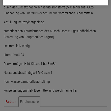
durch den Einsatz nachwachsender Rohstoffe (Massenbilanz) CO2-
Einsparung von über 90 % gegenüber herkömmlichen Bindemitteln
Abfüllung im Rezyklatgebinde
entspricht den Anforderungen des Ausschusses zur gesundheitlichen
Bewertung von Bauprodukten (AgBB)
schimmelpilzwidrig
stumpfmatt G4
Deckvermögen H10-Klasse 1 bei 8 m²/l
Nassabriebbeständigkeit R-Klasse 1
hoch wasserdampfdiffusionsfähig
konservierungsmittel-, lösemittel- und weichmacherfrei
Farbton
Farbtonsuche