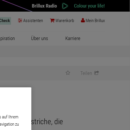
-Check
Assistenten
Warenkorb
Mein Brillux
spiration
Über uns
Karriere
Teilen
s auf Ihrem
nd Wandanstriche, die
vigation zu