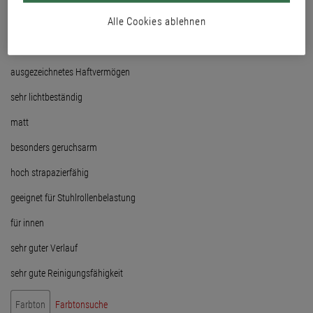
Alle Cookies ablehnen
mechanisch und chemisch hoch belastbar
schnelle Durchhärtung
ausgezeichnetes Haftvermögen
sehr lichtbeständig
matt
besonders geruchsarm
hoch strapazierfähig
geeignet für Stuhlrollenbelastung
für innen
sehr guter Verlauf
sehr gute Reinigungsfähigkeit
Farbton
Farbtonsuche