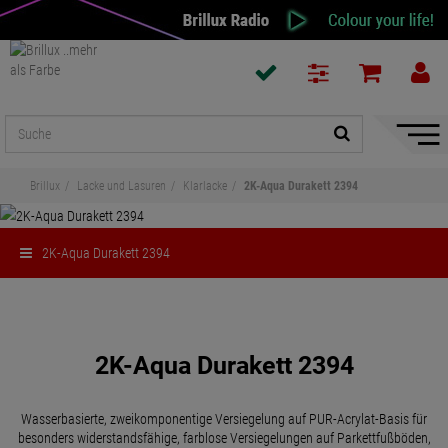
Naviga
ein-/a
Brillux
Lacke und Lasuren
Klarlacke
2K-Aqua Durakett 2394
2K-Aqua Durakett 2394
Teilen
2K-Aqua Durakett 2394
Wasserbasierte, zweikomponentige Versiegelung auf PUR-Acrylat-Basis für
besonders widerstandsfähige, farblose Versiegelungen auf Parkettfußböden,