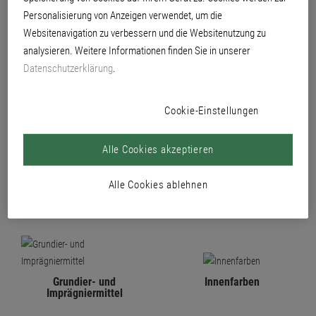
von Grundierungen über Spachtelmassen, Streichfüller bis zu Innen-
Personalisierung von Anzeigen verwendet, um die
und Fassadenfarben. Und das in höchster Produktqualität und mit
Websitenavigation zu verbessern und die Websitenutzung zu
bester Wirtschaftlichkeit. Denn mit Brillux entstehen nicht nur besonders
gesundheits- und umweltschonende, sondern auch rationelle
analysieren. Weitere Informationen finden Sie in unserer
Beschichtungen.
Datenschutzerklärung
.
Cookie-Einstellungen
PRODUKTE
Alle Cookies akzeptieren
Alle Cookies ablehnen
Grundier- und
Innenfarben
Imprägniermittel